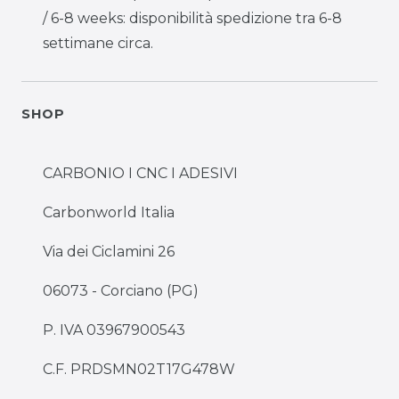
/ 6-8 weeks: disponibilità spedizione tra 6-8
settimane circa.
SHOP
CARBONIO I CNC I ADESIVI
Carbonworld Italia
Via dei Ciclamini 26
06073 - Corciano (PG)
P. IVA 03967900543
C.F. PRDSMN02T17G478W