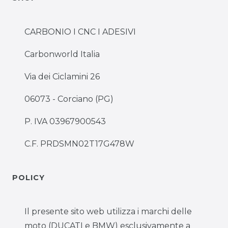
CARBONIO I CNC I ADESIVI
Carbonworld Italia
Via dei Ciclamini 26
06073 - Corciano (PG)
P. IVA 03967900543
C.F. PRDSMN02T17G478W
POLICY
Il presente sito web utilizza i marchi delle
moto (DUCATI e BMW) esclusivamente a