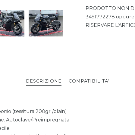
PRODOTTO NON DIS
3491772278 oppu
RISERVARE L'ARTI
DESCRIZIONE
COMPATIBILITA'
bonio (tessitura 200gr./plain)
ne: Autoclave/Preimpregnata
acile