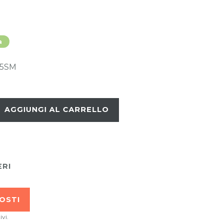
a
25SM
AGGIUNGI AL CARRELLO
ERI
OSTI
ivi.