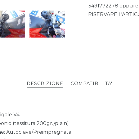
3491772278 oppu
RISERVARE L'ARTI
DESCRIZIONE
COMPATIBILITA'
nigale V4
bonio (tessitura 200gr./plain)
ne: Autoclave/Preimpregnata